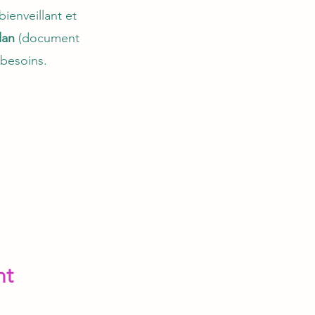
ienveillant et
lan
(document
 besoins.
nt