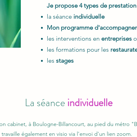
Je propose 4 types de prestation 
la séance
individuelle
Mon programme d'accompagne
les interventions en
entreprises
o
les formations pour les
restaurate
les
stages
La séance
individuelle
on cabinet, à Boulogne-Billancourt, au pied du métro "Bi
 travaille également en visio via l'envoi d'un lien zoom.