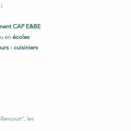
:
ment CAP E&BE
u en
écoles
urs - cuisiniers
llancourt", les